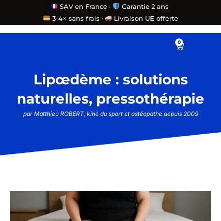
Aller
SAV en France ·
Garantie 2 ans
3-4× sans frais ·
Livraison UE offerte
au
contenu
0
Panier
Lipœdème : solutions
naturelles, pressothérapie
par Matthieu ROBERT, kiné du sport et ostéopathe depuis 2009