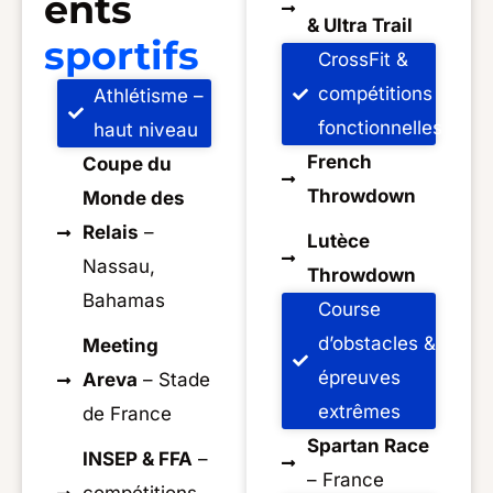
ents
& Ultra Trail
sportifs
CrossFit &
compétitions
Athlétisme –
fonctionnelles
haut niveau
French
Coupe du
Throwdown
Monde des
Relais
–
Lutèce
Nassau,
Throwdown
Bahamas
Course
d’obstacles &
Meeting
épreuves
Areva
– Stade
extrêmes
de France
Spartan Race
INSEP & FFA
–
– France