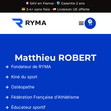
Aller
SAV en France ·
Garantie 2 ans
3-4× sans frais ·
Livraison UE offerte
au
contenu
0
Panier
Matthieu ROBERT
Fondateur de RYMA
Kiné du sport
Ostéopathe
Fédération Française d'Athlétisme
Éducateur sportif