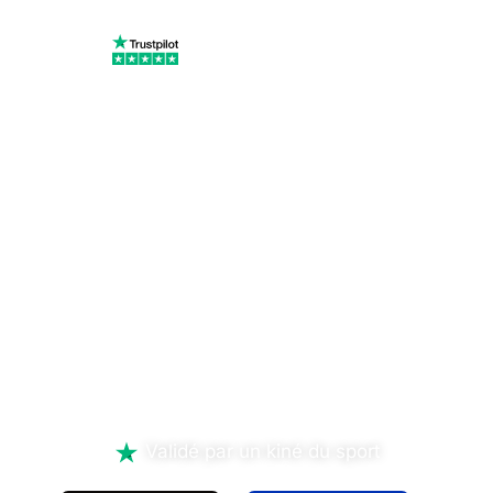
Avis 100 % vérifiés
Faites la
différence,
dès AUJOURD'HUI
!
Validé par un kiné du sport