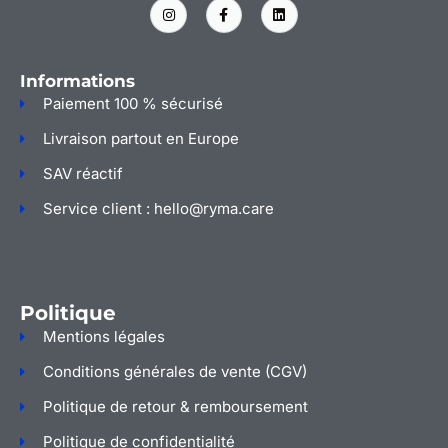
I
F
L
n
a
i
s
c
n
t
e
k
a
b
e
g
o
d
Informations
r
o
i
a
k
n
Paiement 100 % sécurisé
m
-
f
Livraison partout en Europe
SAV réactif
Service client : hello@ryma.care
Politique
Mentions légales
Conditions générales de vente (CGV)
Politique de retour & remboursement
Politique de confidentialité