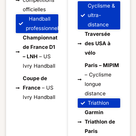
compétitions
Cyclisme &
officielles
ultra-
Handball
distance
professionnel
Traversée
Championnat
des USA à
de France D1
vélo
– LNH
– US
Paris – MIPIM
Ivry Handball
– Cyclisme
Coupe de
longue
France
– US
distance
Ivry Handball
Triathlon
Garmin
Triathlon de
Paris