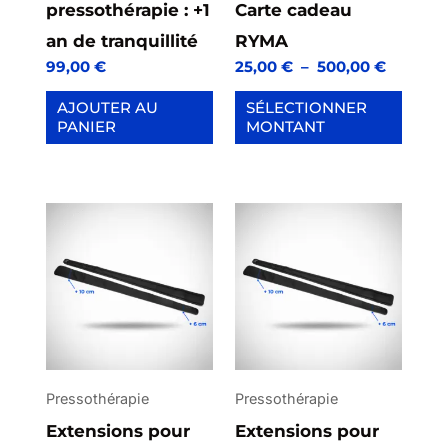
pressothérapie : +1
Carte cadeau
an de tranquillité
RYMA
99,00
€
25,00
€
–
500,00
€
AJOUTER AU
SÉLECTIONNER
PANIER
MONTANT
Ce
produit
a
plusieurs
variations.
Les
options
Pressothérapie
Pressothérapie
peuvent
Extensions pour
Extensions pour