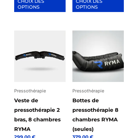
CHOIX DES
CHOIX DES
OPTIONS
OPTIONS
du
du
produit
produit
Ce
produit
a
plusieurs
variations.
Les
options
Pressothérapie
Pressothérapie
peuvent
Veste de
Bottes de
être
pressothérapie 2
pressothérapie 8
choisies
bras, 8 chambres
chambres RYMA
sur
RYMA
(seules)
299,00
€
379,00
€
la