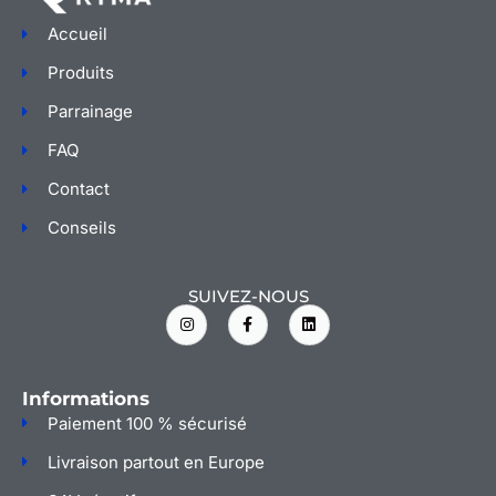
Accueil
Produits
Parrainage
FAQ
Contact
Conseils
SUIVEZ-NOUS
I
F
L
n
a
i
s
c
n
t
e
k
a
b
e
g
o
d
Informations
r
o
i
a
k
n
Paiement 100 % sécurisé
m
-
f
Livraison partout en Europe