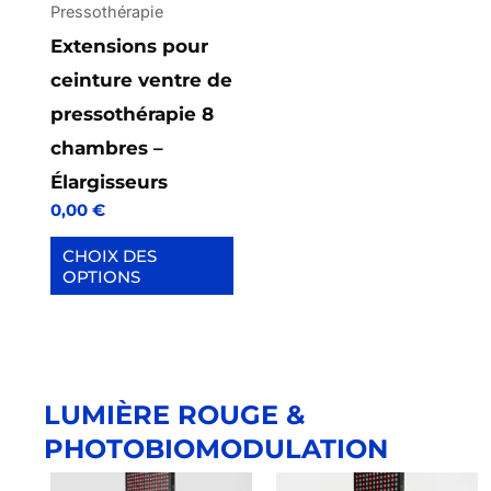
Pressothérapie
options
Extensions pour
peuvent
ceinture ventre de
être
pressothérapie 8
choisies
chambres –
sur
Élargisseurs
la
0,00
€
page
du
CHOIX DES
OPTIONS
produit
LUMIÈRE ROUGE &
PHOTOBIOMODULATION