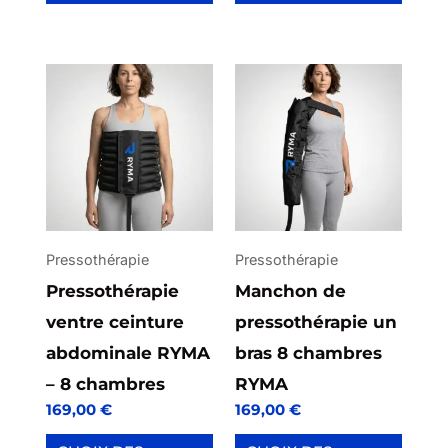
produit
Ce
Ce
produit
produit
a
a
plusieurs
plusieurs
variations.
variations.
Les
Les
options
options
Pressothérapie
Pressothérapie
peuvent
peuvent
Pressothérapie
Manchon de
être
être
ventre ceinture
pressothérapie un
choisies
choisies
abdominale RYMA
bras 8 chambres
sur
sur
– 8 chambres
RYMA
169,00
€
169,00
€
la
la
page
page