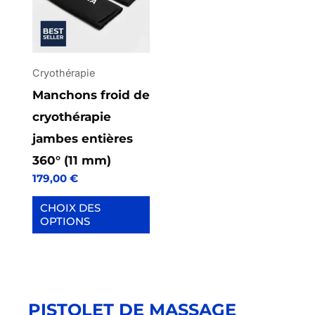
plusieurs
variations.
Les
options
Cryothérapie
peuvent
Manchons froid de
être
cryothérapie
choisies
jambes entières
sur
360° (11 mm)
179,00
€
la
page
CHOIX DES
OPTIONS
du
produit
PISTOLET DE MASSAGE