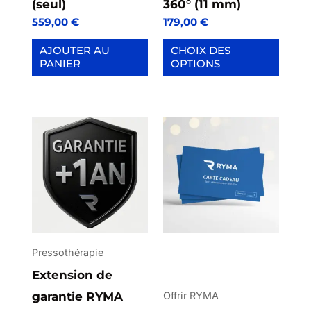
sur
(seul)
360° (11 mm)
559,00
€
179,00
€
la
page
AJOUTER AU
CHOIX DES
PANIER
OPTIONS
du
produit
Plage
de
prix :
25,00 €
à
500,00 
Pressothérapie
Extension de
garantie RYMA
Offrir RYMA