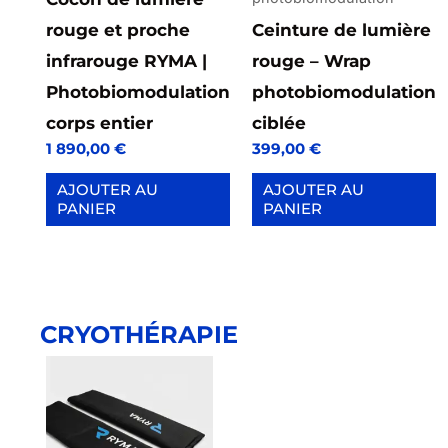
rouge et proche
Ceinture de lumière
infrarouge RYMA |
rouge – Wrap
Photobiomodulation
photobiomodulation
corps entier
ciblée
1 890,00
€
399,00
€
AJOUTER AU
AJOUTER AU
PANIER
PANIER
CRYOTHÉRAPIE
Ce
produit
a