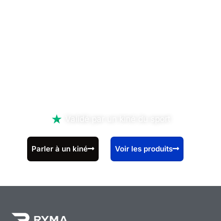
différence,
dès AUJOURD'HUI
!
Validé par un kiné du sport
Parler à un kiné
Voir les produits