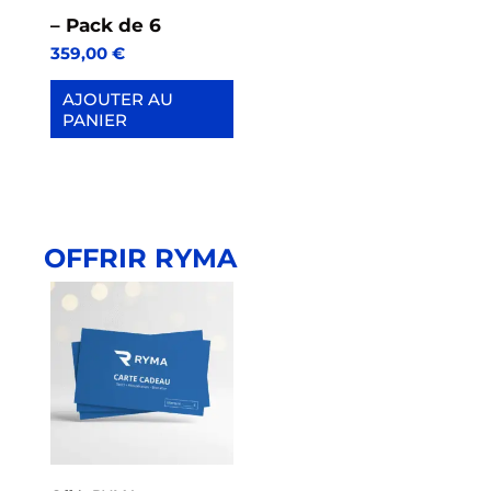
– Pack de 6
359,00
€
AJOUTER AU
PANIER
OFFRIR RYMA
Plage
de
prix :
25,00 €
à
500,00 €