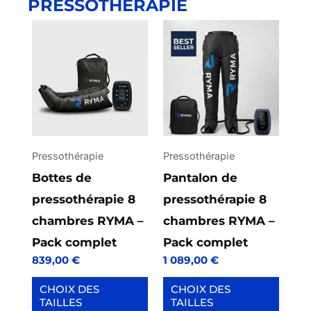
PRESSOTHÉRAPIE
Ce
produit
a
plusieurs
variations.
Les
options
Pressothérapie
Pressothérapie
peuvent
Bottes de
Pantalon de
être
pressothérapie 8
pressothérapie 8
choisies
chambres RYMA –
chambres RYMA –
sur
Pack complet
Pack complet
839,00
€
1 089,00
€
la
page
CHOIX DES
CHOIX DES
TAILLES
TAILLES
du