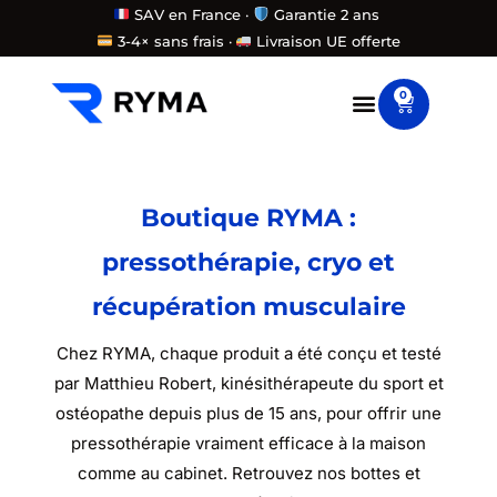
Aller
SAV en France ·
Garantie 2 ans
3-4× sans frais ·
Livraison UE offerte
au
contenu
0
Panier
Boutique RYMA :
pressothérapie, cryo et
récupération musculaire
Chez RYMA, chaque produit a été conçu et testé
par Matthieu Robert, kinésithérapeute du sport et
ostéopathe depuis plus de 15 ans, pour offrir une
pressothérapie vraiment efficace à la maison
comme au cabinet. Retrouvez nos bottes et