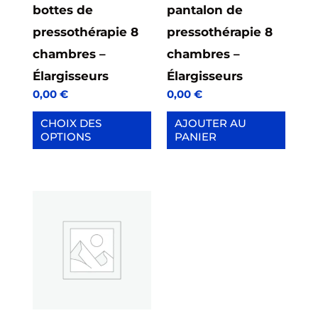
être
bottes de
pantalon de
choisies
pressothérapie 8
pressothérapie 8
sur
chambres –
chambres –
la
Élargisseurs
Élargisseurs
0,00
€
0,00
€
page
du
CHOIX DES
AJOUTER AU
OPTIONS
PANIER
produit
Ce
produit
a
plusieurs
variations.
Les