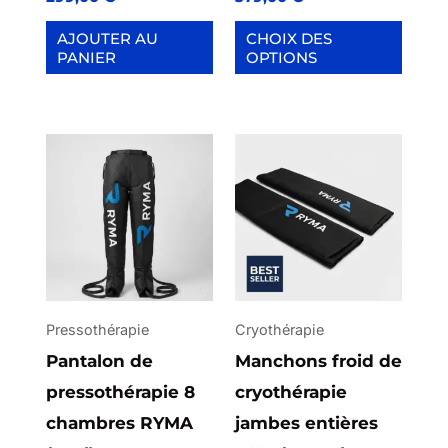
page
AJOUTER AU
CHOIX DES
PANIER
OPTIONS
du
produit
Ce
produit
a
plusieurs
variations.
Les
options
Pressothérapie
Cryothérapie
peuvent
Pantalon de
Manchons froid de
être
pressothérapie 8
cryothérapie
choisies
chambres RYMA
jambes entières