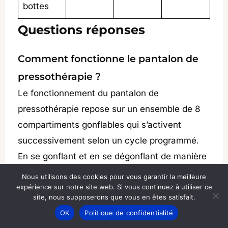
bottes
Questions réponses
Comment fonctionne le pantalon de
pressothérapie ?
Le fonctionnement du pantalon de
pressothérapie repose sur un ensemble de 8
compartiments gonflables qui s’activent
successivement selon un cycle programmé.
En se gonflant et en se dégonflant de manière
contrôlée, les compartiments (ou chambres)
Nous utilisons des cookies pour vous garantir la meilleure
exercent une compression progressive sur les
expérience sur notre site web. Si vous continuez à utiliser ce
site, nous supposerons que vous en êtes satisfait.
membres inférieurs, reproduisant les effets
Parler à un kiné
OK
Politique de confidentialité
d’un massage drainant. Les réglages de