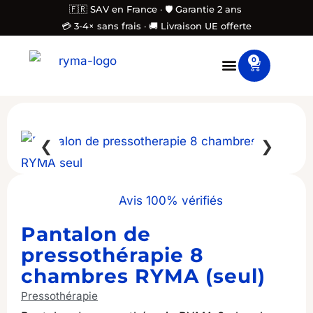
Aller
🇫🇷 SAV en France · 🛡️ Garantie 2 ans
💳 3-4× sans frais · 🚚 Livraison UE offerte
au
contenu
0
Panier
❮
❯
Avis 100% vérifiés
Pantalon de
pressothérapie 8
chambres RYMA (seul)
Pressothérapie