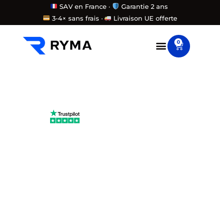
Aller
SAV en France ·
Garantie 2 ans
3-4× sans frais ·
Livraison UE offerte
au
contenu
0
Panier
Avis 100 % vérifiés
Faites la
différence,