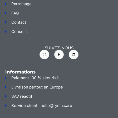
Parrainage
FAQ
Contact
Conseils
SUIVEZ-NOUS
I
F
L
n
a
i
s
c
n
t
e
k
a
b
e
g
o
d
Informations
r
o
i
a
k
n
Paiement 100 % sécurisé
m
-
f
Livraison partout en Europe
SAV réactif
Service client : hello@ryma.care