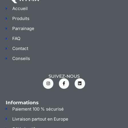
Accueil
Produits
Parrainage
FAQ
Contact
Conseils
SUIVEZ-NOUS
I
F
L
n
a
i
s
c
n
t
e
k
a
b
e
g
o
d
Informations
r
o
i
a
k
n
Paiement 100 % sécurisé
m
-
f
Livraison partout en Europe