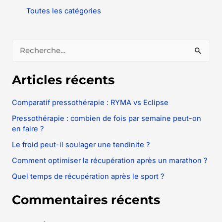
Toutes les catégories
R
e
Articles récents
c
h
Comparatif pressothérapie : RYMA vs Eclipse
e
Pressothérapie : combien de fois par semaine peut-on
r
en faire ?
c
Le froid peut-il soulager une tendinite ?
h
Comment optimiser la récupération après un marathon ?
e
Quel temps de récupération après le sport ?
r
Commentaires récents
: